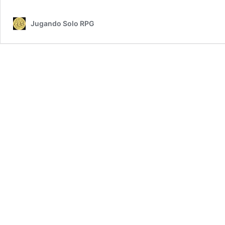
de
Ca
Jugando Solo RPG
I
(Ka
Ara