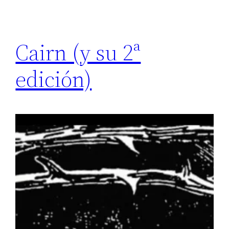
Cairn (y su 2ª
edición)