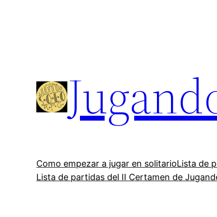
Saltar
al
contenido
Jugand
Como empezar a jugar en solitario
Lista de 
Lista de partidas del II Certamen de Jugan