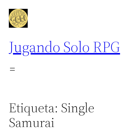
Saltar
al
contenido
Jugando Solo RPG
Etiqueta:
Single
Samurai