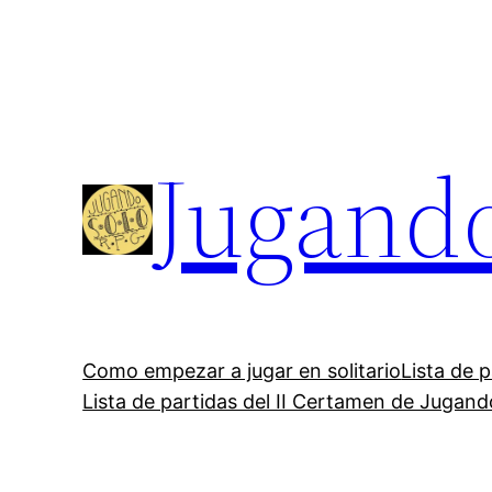
Saltar
al
contenido
Jugand
Como empezar a jugar en solitario
Lista de 
Lista de partidas del II Certamen de Jugan