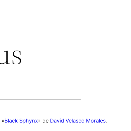
tus
 «
Black Sphynx
» de
David Velasco Morales
.