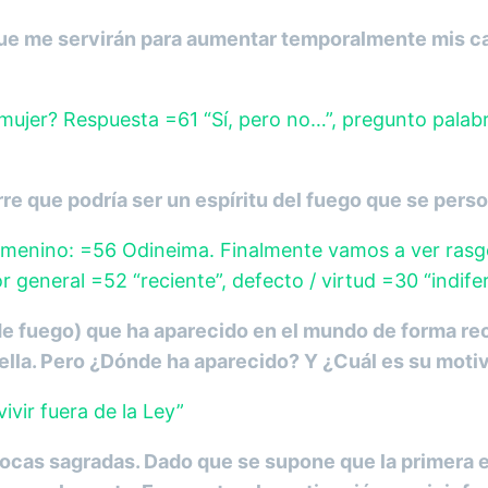
que me servirán para aumentar temporalmente mis ca
 mujer? Respuesta =61 “Sí, pero no…”, pregunto palab
re que podría ser un espíritu del fuego que se perso
menino: =56 Odineima. Finalmente vamos a ver rasgos
or general =52 “reciente”, defecto / virtud =30 “indif
de fuego) que ha aparecido en el mundo de forma rec
 ella. Pero ¿Dónde ha aparecido? Y ¿Cuál es su motiv
vir fuera de la Ley”
 rocas sagradas. Dado que se supone que la primera e