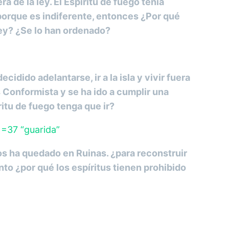
 de la ley. El Espíritu de fuego tenía
ta porque es indiferente, entonces ¿Por qué
 ley? ¿Se lo han ordenado?
dido adelantarse, ir a la isla y vivir fuera
s Conformista y se ha ido a cumplir una
itu de fuego tenga que ir?
 =37 “guarida”
sos ha quedado en Ruinas. ¿para reconstruir
nto ¿por qué los espíritus tienen prohibido