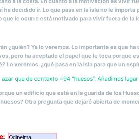
 a la costa. En cuanto a la motivación es vivir fuera
así ha decidido ir. Lo que pasa en la isla no le impor
 que le ocurre está motivado para vivir fuera de la
n ¿quién? Ya lo veremos. Lo importante es que ha deci
uyos, pero ha aceptado el papel que le toca porque e
? Lo veremos. ¿qué pasa en la Isla para que un espír
al azar que de contexto =94 “huesos”. Añadimos lugar
 porque un edificio que está en la guarida de los Hue
os huesos? Otra pregunta que dejaré abierta de mome