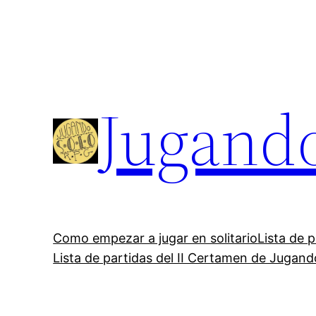
Saltar
al
contenido
Jugand
Como empezar a jugar en solitario
Lista de 
Lista de partidas del II Certamen de Jugan