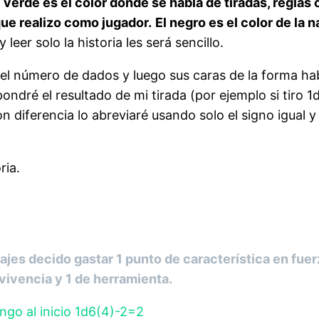
l verde es el color donde se habla de tiradas, reglas
que realizo como jugador.
El negro es el color de la n
leer solo la historia les será sencillo.
 el número de dados y luego sus caras de la forma hab
ndré el resultado de mi tirada (por ejemplo si tiro 1
n diferencia lo abreviaré usando solo el signo igual y
ria.
jes decido gastar 1 punto de característica en fuerza
rvivencia y 1 de herramienta.
ngo al inicio 1d6(4)-2=2