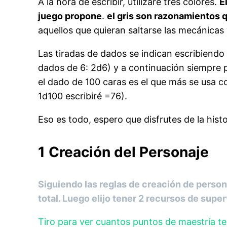
A la hora de escribir, utilizaré tres colores.
E
juego propone
.
el gris son razonamientos 
aquellos que quieran saltarse las mecánicas y 
Las tiradas de dados se indican escribiendo
dados de 6: 2d6) y a continuación siempre po
el dado de 100 caras es el que más se usa co
1d100 escribiré =76).
Eso es todo, espero que disfrutes de la histo
1 Creación del Personaje
Siguiendo las reglas de creación de persona
total. Luego elijo tener 2 recursos de supe
Tiro para ver cuantos puntos de maestría te