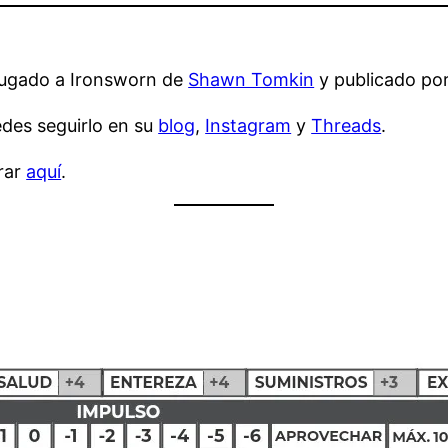
 jugado a Ironsworn de
Shawn Tomkin
y publicado po
uedes seguirlo en su
blog
,
Instagram
y
Threads
.
rar
aquí
.