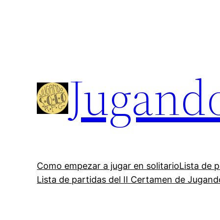
Saltar
al
contenido
Jugand
Como empezar a jugar en solitario
Lista de 
Lista de partidas del II Certamen de Jugan