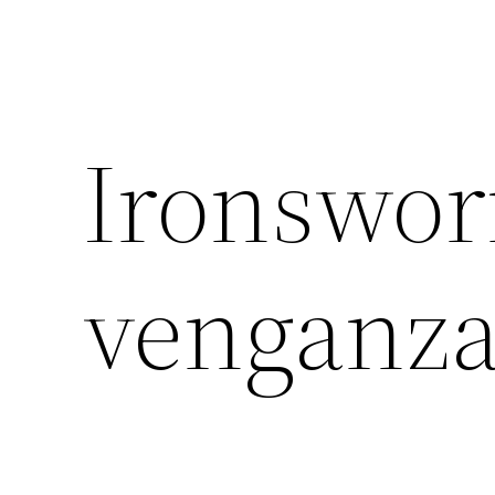
Ironswor
venganz