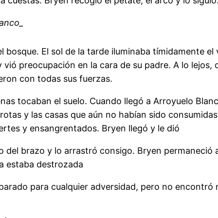
cuestas. Bryen recogió el petate, el arco y lo siguió
lanco_
el bosque. El sol de la tarde iluminaba tímidamente el 
y vió preocupación en la cara de su padre. A lo lejo
rieron con todas sus fuerzas.
enas tocaban el suelo. Cuando llegó a Arroyuelo Blanc
rotas y las casas que aún no habían sido consumidas
inertes y ensangrentados. Bryen llegó y le dió
jo del brazo y lo arrastró consigo. Bryen permaneció a
ta estaba destrozada
parado para cualquier adversidad, pero no encontró n