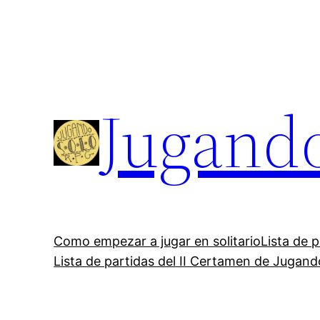
Saltar
al
contenido
Jugand
Como empezar a jugar en solitario
Lista de 
Lista de partidas del II Certamen de Jugan