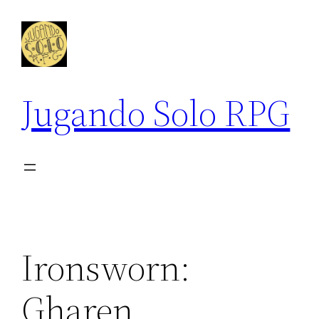
Saltar
al
contenido
Jugando Solo RPG
Ironsworn:
Gharen