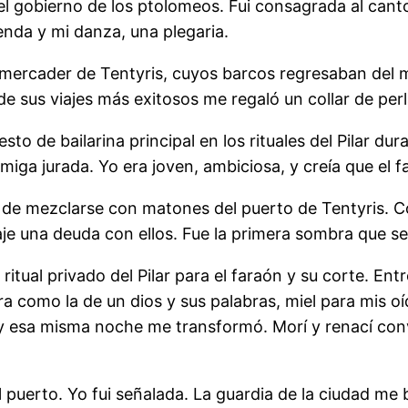
 el gobierno de los ptolomeos. Fui consagrada al canto,
renda y mi danza, una plegaria.
rcader de Tentyris, cuyos barcos regresaban del ma
e sus viajes más exitosos me regaló un collar de perla
to de bailarina principal en los rituales del Pilar dur
miga jurada. Yo era joven, ambiciosa, y creía que el f
 de mezclarse con matones del puerto de Tentyris. Co
raje una deuda con ellos. Fue la primera sombra que se
al privado del Pilar para el faraón y su corte. Entre
ra como la de un dios y sus palabras, miel para mis o
y esa misma noche me transformó. Morí y renací conv
 puerto. Yo fui señalada. La guardia de la ciudad m