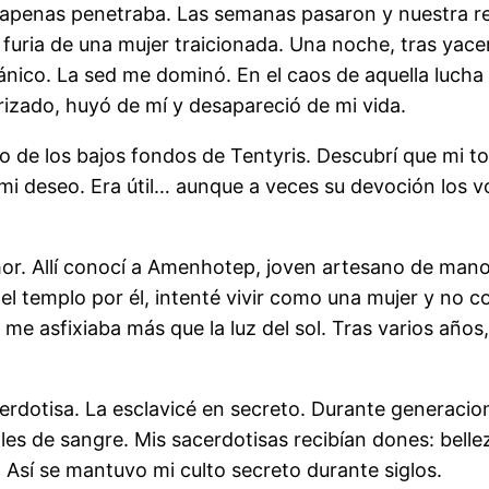
a apenas penetraba. Las semanas pasaron y nuestra re
furia de una mujer traicionada. Una noche, tras yacer
n pánico. La sed me dominó. En el caos de aquella luc
zado, huyó de mí y desapareció de mi vida.
to de los bajos fondos de Tentyris. Descubrí que mi 
 deseo. Era útil… aunque a veces su devoción los vo
thor. Allí conocí a Amenhotep, joven artesano de man
l templo por él, intenté vivir como una mujer y no co
e asfixiaba más que la luz del sol. Tras varios años, 
cerdotisa. La esclavicé en secreto. Durante generaci
ituales de sangre. Mis sacerdotisas recibían dones: be
Así se mantuvo mi culto secreto durante siglos.