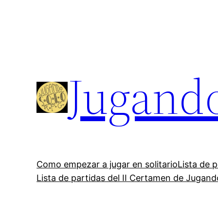
Saltar
al
contenido
Jugand
Como empezar a jugar en solitario
Lista de 
Lista de partidas del II Certamen de Jugan