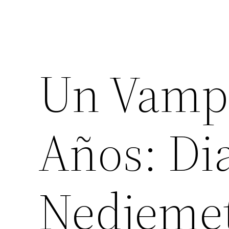
Un Vampi
Años: Di
Nedjeme