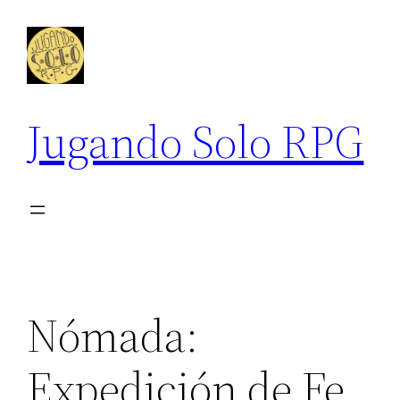
Saltar
al
contenido
Jugando Solo RPG
Nómada:
Expedición de Fe