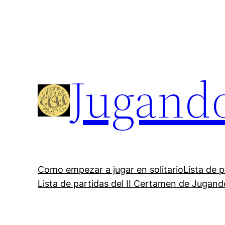
Saltar
al
contenido
Jugand
Como empezar a jugar en solitario
Lista de 
Lista de partidas del II Certamen de Jugan