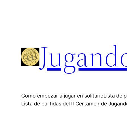
Saltar
al
contenido
Jugand
Como empezar a jugar en solitario
Lista de 
Lista de partidas del II Certamen de Jugan